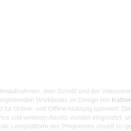
amm zur beruflichen Neuorientierung von Katha
viele unserer Leistungsbausteine zusammengeb
ice-Angebot zu realisieren.
lineprogramm zum
ching
s
Full-Service-Angebot
ilmaufnahmen, dem Schnitt und der Videovere
 begleitenden Workbooks im Design von
Kathar
d für Online- und Offline-Nutzung optimiert. Di
Pics und weiteren Assets wurden eingesetzt, 
die Lernplattform des Programms visuell zu ge