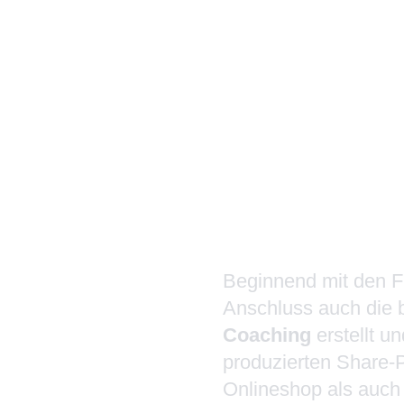
Mit dem Online-Progr
Coaching haben wir 
Kundin ein Full-Serv
Video-On
Selbstcoa
Umsetzung al
Beginnend mit den F
Anschluss auch die
Coaching
erstellt un
produzierten Share-
Onlineshop als auch 