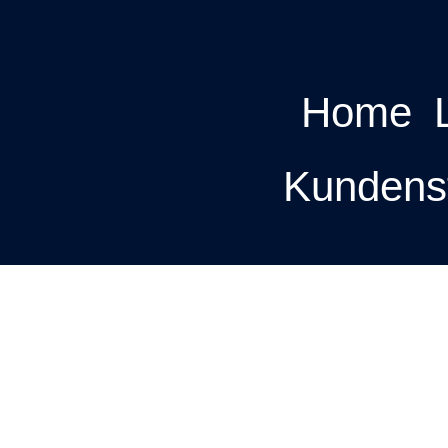
Home
Kundens
lineprogramm zum
ching