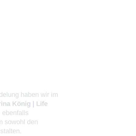
rina König | Life
racht, um für die
delung haben wir im
ina König | Life
e ebenfalls
um sowohl den
stalten.